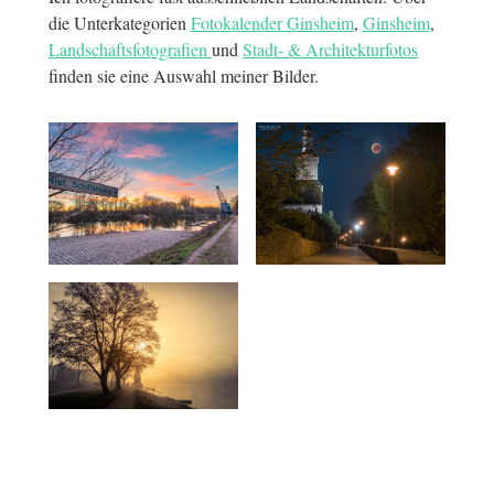
die Unterkategorien
Fotokalender Ginsheim
,
Ginsheim
,
Landschaftsfotografien
und
Stadt- & Architekturfotos
finden sie eine Auswahl meiner Bilder.